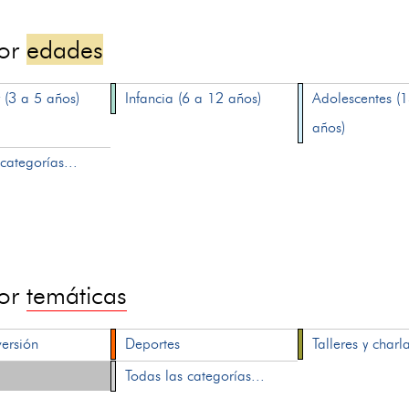
por
edades
 (3 a 5 años)
Infancia (6 a 12 años)
Adolescentes (
años)
categorías...
por
temáticas
versión
Deportes
Talleres y charl
Todas las categorías...