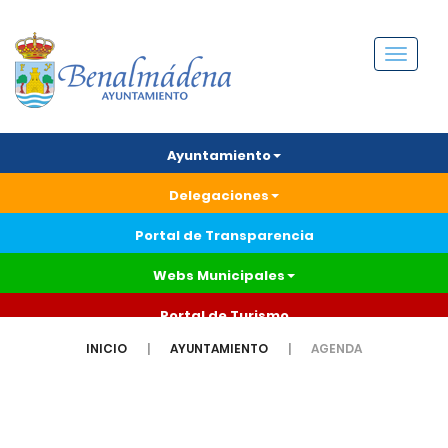
Menú
Ayuntamiento
Delegaciones
Portal de Transparencia
Webs Municipales
Portal de Turismo
INICIO
AYUNTAMIENTO
AGENDA