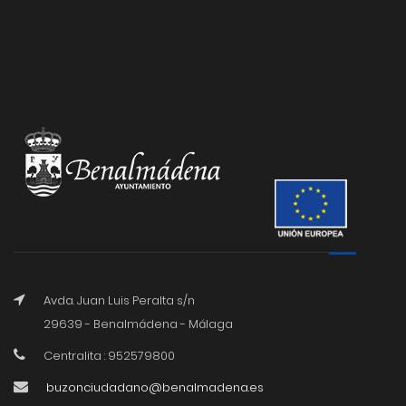
Avda. Juan Luis Peralta s/n
29639 - Benalmádena - Málaga
Centralita : 952579800
buzonciudadano@benalmadena.es