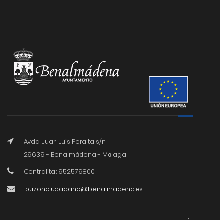
Avda. Juan Luis Peralta s/n
29639 - Benalmádena - Málaga
Centralita : 952579800
buzonciudadano@benalmadena.es