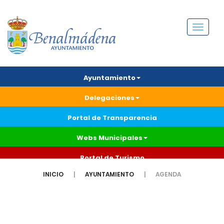
Menú
Ayuntamiento
Delegaciones
Portal de Transparencia
Webs Municipales
Portal de Turismo
INICIO
AYUNTAMIENTO
AGENDA