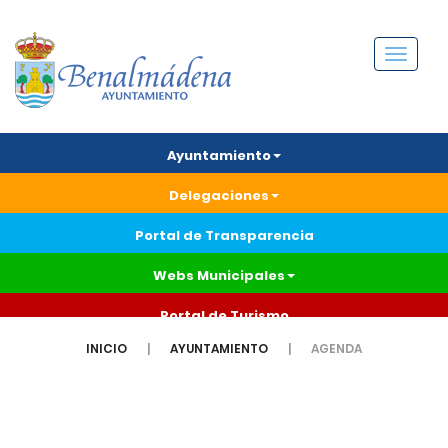
Menú
Ayuntamiento
Delegaciones
Portal de Transparencia
Webs Municipales
Portal de Turismo
INICIO
AYUNTAMIENTO
AGENDA