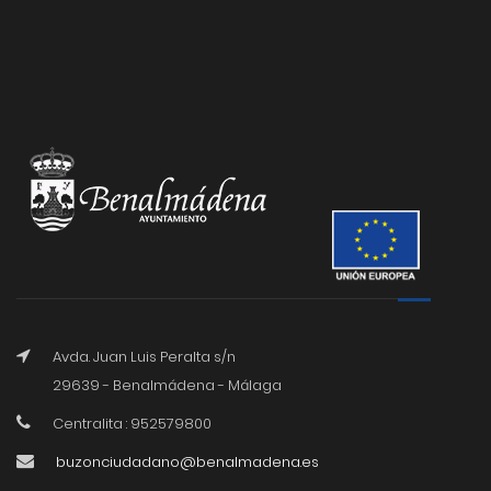
Avda. Juan Luis Peralta s/n
29639 - Benalmádena - Málaga
Centralita : 952579800
buzonciudadano@benalmadena.es