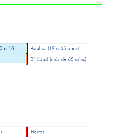
13 a 18
Adultos (19 a 65 años)
3ª Edad (más de 65 años)
as
Fiestas