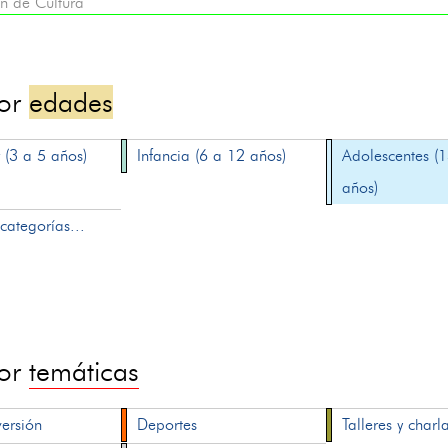
n de Cultura
por
edades
 (3 a 5 años)
Infancia (6 a 12 años)
Adolescentes (
años)
categorías...
por
temáticas
versión
Deportes
Talleres y charl