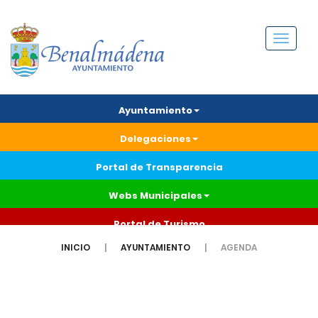
Menú
Ayuntamiento
Delegaciones
Portal de Transparencia
Webs Municipales
Portal de Turismo
INICIO
AYUNTAMIENTO
AGENDA