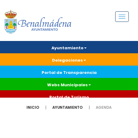
Menú
Ayuntamiento
Delegaciones
Portal de Transparencia
Webs Municipales
Portal de Turismo
INICIO
AYUNTAMIENTO
AGENDA