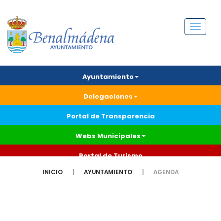
Menú
Ayuntamiento
Delegaciones
Portal de Transparencia
Webs Municipales
Portal de Turismo
INICIO
AYUNTAMIENTO
AGENDA