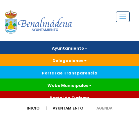
Menú
Ayuntamiento
Delegaciones
Portal de Transparencia
Webs Municipales
Portal de Turismo
INICIO
AYUNTAMIENTO
AGENDA