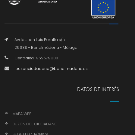
Avda. Juan Luis Peralta s/n
29639 - Benalmádena - Málaga
Centralita : 952579800
buzonciudadano@benalmadena.es
DATOS DE INTERÉS
MAPA WEB
BUZÓN DEL CIUDADANO
SEDE ELECTRÓNICA