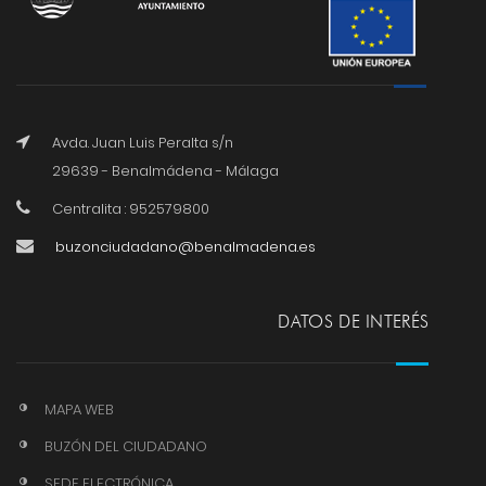
Avda. Juan Luis Peralta s/n
29639 - Benalmádena - Málaga
Centralita : 952579800
buzonciudadano@benalmadena.es
DATOS DE INTERÉS
MAPA WEB
BUZÓN DEL CIUDADANO
SEDE ELECTRÓNICA