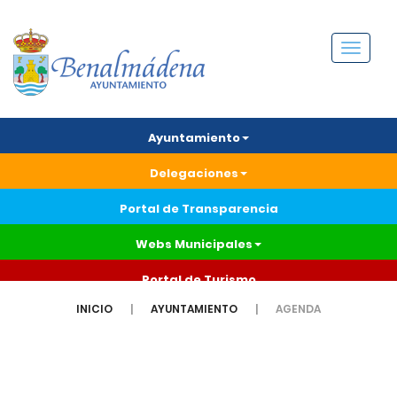
Menú
Ayuntamiento
Delegaciones
Portal de Transparencia
Webs Municipales
Portal de Turismo
INICIO
AYUNTAMIENTO
AGENDA