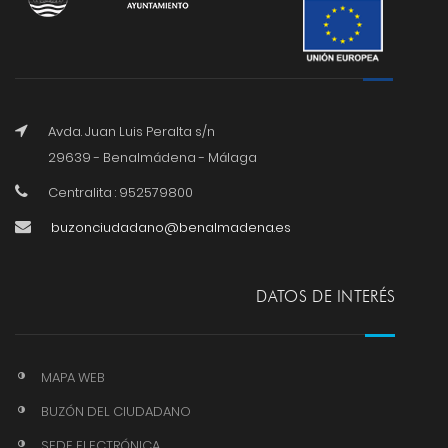
Avda. Juan Luis Peralta s/n
29639 - Benalmádena - Málaga
Centralita : 952579800
buzonciudadano@benalmadena.es
DATOS DE INTERÉS
MAPA WEB
BUZÓN DEL CIUDADANO
SEDE ELECTRÓNICA