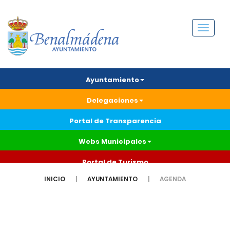
Menú
Ayuntamiento
Delegaciones
Portal de Transparencia
Webs Municipales
Portal de Turismo
INICIO
AYUNTAMIENTO
AGENDA