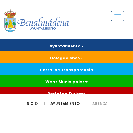
Menú
Ayuntamiento
Delegaciones
Portal de Transparencia
Webs Municipales
Portal de Turismo
INICIO
AYUNTAMIENTO
AGENDA