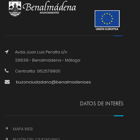
Avda. Juan Luis Peralta s/n
29639 - Benalmádena - Málaga
Centralita : 952579800
buzonciudadano@benalmadena.es
DATOS DE INTERÉS
MAPA WEB
BUZÓN DEL CIUDADANO