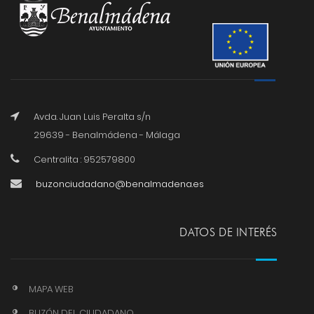
Avda. Juan Luis Peralta s/n
29639 - Benalmádena - Málaga
Centralita : 952579800
buzonciudadano@benalmadena.es
DATOS DE INTERÉS
MAPA WEB
BUZÓN DEL CIUDADANO