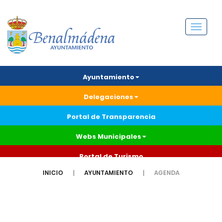
Menú
Ayuntamiento
Delegaciones
Portal de Transparencia
Webs Municipales
Portal de Turismo
INICIO
AYUNTAMIENTO
AGENDA