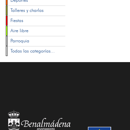
Deportes
Talleres y charlas
Fiestas
Aire libre
Parroquia
Todas las categorías...