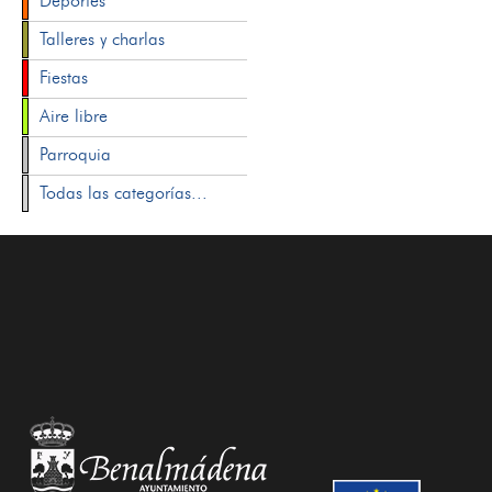
Deportes
Talleres y charlas
Fiestas
Aire libre
Parroquia
Todas las categorías...