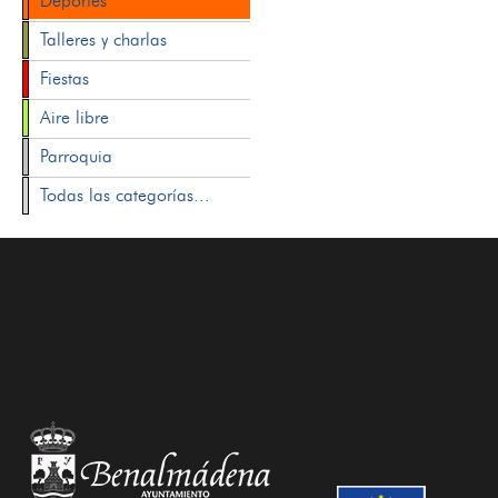
Deportes
Talleres y charlas
Fiestas
Aire libre
Parroquia
Todas las categorías...