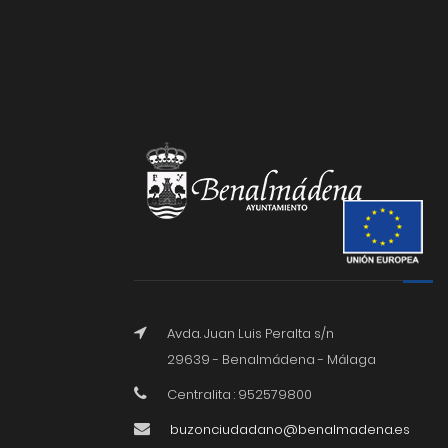
Avda. Juan Luis Peralta s/n
29639 - Benalmádena - Málaga
Centralita : 952579800
buzonciudadano@benalmadena.es