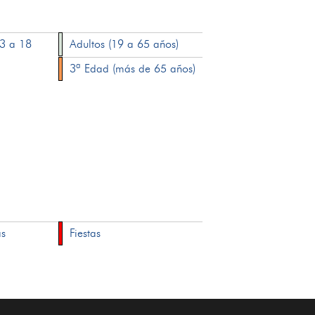
13 a 18
Adultos (19 a 65 años)
3ª Edad (más de 65 años)
as
Fiestas