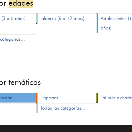
por
edades
 (3 a 5 años)
Infancia (6 a 12 años)
Adolescentes (
años)
categorías...
por
temáticas
versión
Deportes
Talleres y charl
Todas las categorías...