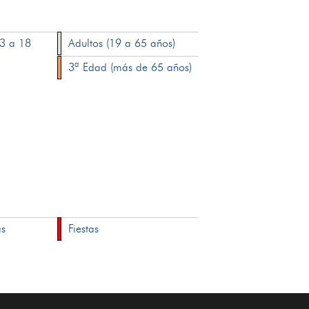
13 a 18
Adultos (19 a 65 años)
3ª Edad (más de 65 años)
as
Fiestas