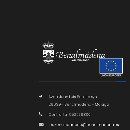
Avda. Juan Luis Peralta s/n
29639 - Benalmádena - Málaga
Centralita : 952579800
buzonciudadano@benalmadena.es