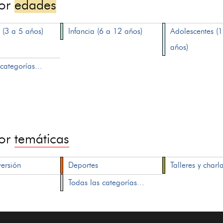
por
edades
 (3 a 5 años)
Infancia (6 a 12 años)
Adolescentes (
años)
categorías...
por
temáticas
versión
Deportes
Talleres y charl
Todas las categorías...