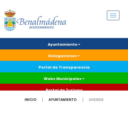
Menú
Ayuntamiento
Delegaciones
Portal de Transparencia
Webs Municipales
Portal de Turismo
INICIO
AYUNTAMIENTO
AGENDA