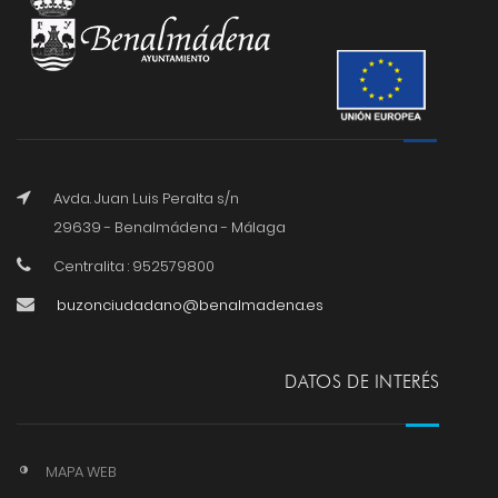
Avda. Juan Luis Peralta s/n
29639 - Benalmádena - Málaga
Centralita : 952579800
buzonciudadano@benalmadena.es
DATOS DE INTERÉS
MAPA WEB