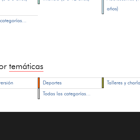
años)
categorías...
por
temáticas
versión
Deportes
Talleres y charl
Todas las categorías...