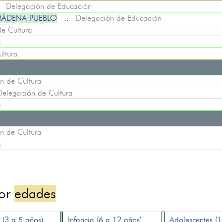
:
Delegación de Educación
MÁDENA PUEBLO
::
Delegación de Educación
e Cultura
a
ltura
n de Cultura
Delegación de Cultura
a
n de Cultura
a
por
edades
 (3 a 5 años)
Infancia (6 a 12 años)
Adolescentes (