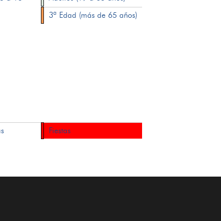
3ª Edad (más de 65 años)
as
Fiestas