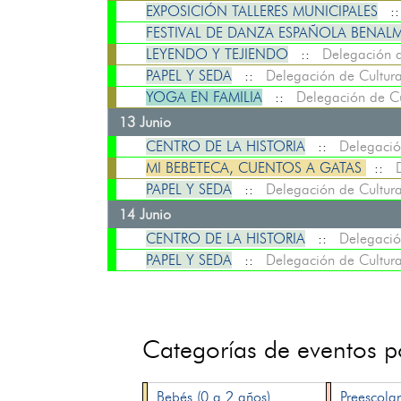
EXPOSICIÓN TALLERES MUNICIPALES
:
FESTIVAL DE DANZA ESPAÑOLA BENAL
LEYENDO Y TEJIENDO
::
Delegación d
PAPEL Y SEDA
::
Delegación de Cultur
YOGA EN FAMILIA
::
Delegación de Cu
13 Junio
CENTRO DE LA HISTORIA
::
Delegació
MI BEBETECA, CUENTOS A GATAS
::
PAPEL Y SEDA
::
Delegación de Cultur
14 Junio
CENTRO DE LA HISTORIA
::
Delegació
PAPEL Y SEDA
::
Delegación de Cultur
Categorías de eventos 
Bebés (0 a 2 años)
Preescolar