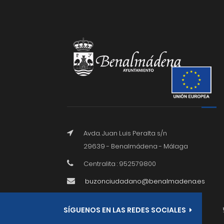
Avda. Juan Luis Peralta s/n
29639 - Benalmádena - Málaga
Centralita : 952579800
buzonciudadano@benalmadena.es
SÍGUENOS EN LAS REDES SOCIALES