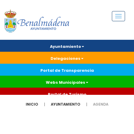
Menú
Ayuntamiento
Delegaciones
Portal de Transparencia
Webs Municipales
Portal de Turismo
INICIO
AYUNTAMIENTO
AGENDA