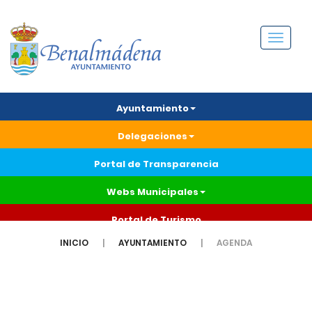
Menú
Ayuntamiento
Delegaciones
Portal de Transparencia
Webs Municipales
Portal de Turismo
INICIO
AYUNTAMIENTO
AGENDA