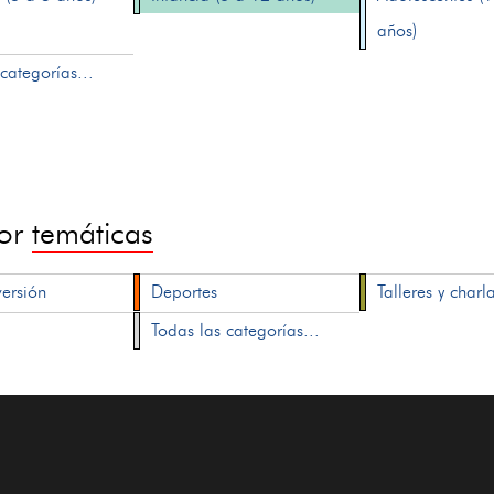
años)
categorías...
por
temáticas
versión
Deportes
Talleres y charl
Todas las categorías...