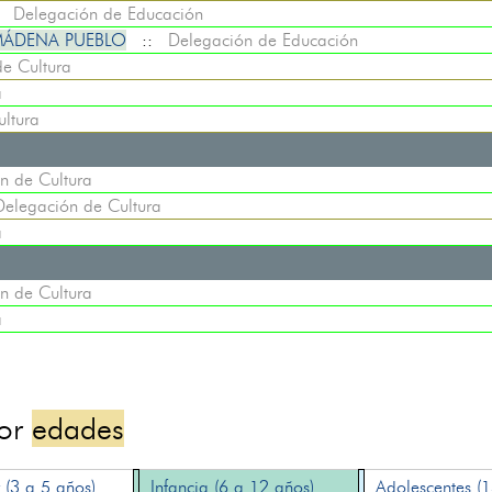
:
Delegación de Educación
MÁDENA PUEBLO
::
Delegación de Educación
e Cultura
a
ltura
n de Cultura
Delegación de Cultura
a
n de Cultura
a
por
edades
 (3 a 5 años)
Infancia (6 a 12 años)
Adolescentes (