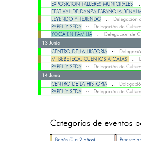
EXPOSICIÓN TALLERES MUNICIPALES
:
FESTIVAL DE DANZA ESPAÑOLA BENAL
LEYENDO Y TEJIENDO
::
Delegación d
PAPEL Y SEDA
::
Delegación de Cultur
YOGA EN FAMILIA
::
Delegación de Cu
13 Junio
CENTRO DE LA HISTORIA
::
Delegació
MI BEBETECA, CUENTOS A GATAS
::
PAPEL Y SEDA
::
Delegación de Cultur
14 Junio
CENTRO DE LA HISTORIA
::
Delegació
PAPEL Y SEDA
::
Delegación de Cultur
Categorías de eventos 
Bebés (0 a 2 años)
Preescolar