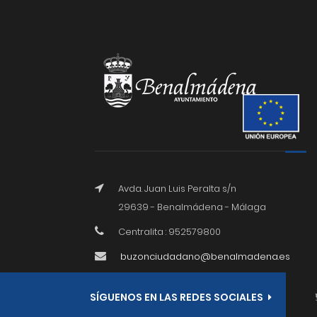
Avda. Juan Luis Peralta s/n
29639 - Benalmádena - Málaga
Centralita : 952579800
buzonciudadano@benalmadena.es
SÍGUENOS EN LAS REDES SOCIALES