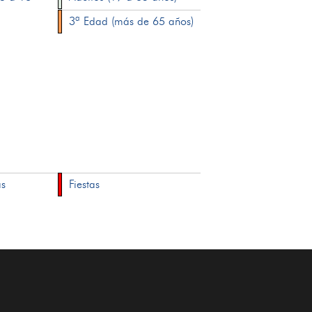
3ª Edad (más de 65 años)
as
Fiestas