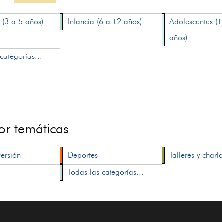
 (3 a 5 años)
Infancia (6 a 12 años)
Adolescentes (
años)
categorías...
por
temáticas
versión
Deportes
Talleres y charl
Todas las categorías...