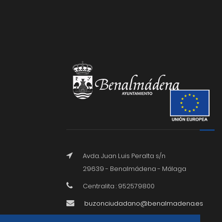
Avda. Juan Luis Peralta s/n
29639 - Benalmádena - Málaga
Centralita : 952579800
buzonciudadano@benalmadena.es