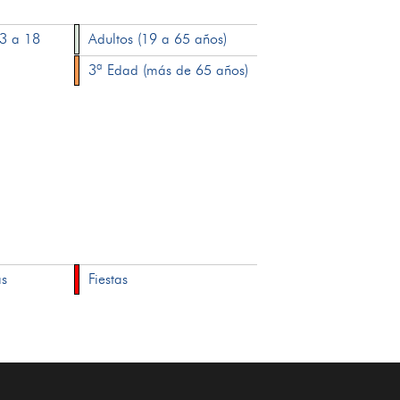
13 a 18
Adultos (19 a 65 años)
3ª Edad (más de 65 años)
as
Fiestas