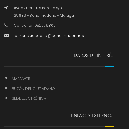
Avda. Juan Luis Peralta s/n
29639 - Benalmádena - Málaga
Centralita : 952579800
buzonciudadano@benalmadena.es
DATOS DE INTERÉS
MAPA WEB
BUZÓN DEL CIUDADANO
SEDE ELECTRÓNICA
ENLACES EXTERNOS