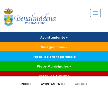
Menú
Ayuntamiento
Delegaciones
Portal de Transparencia
Webs Municipales
Portal de Turismo
INICIO
AYUNTAMIENTO
AGENDA