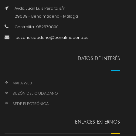
Avda. Juan Luis Peralta s/n
29639 - Benalmádena - Málaga
Centralita : 952579800
buzonciudadano@benalmadena.es
DATOS DE INTERÉS
MAPA WEB
BUZÓN DEL CIUDADANO
SEDE ELECTRÓNICA
ENLACES EXTERNOS