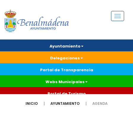
Menú
Ayuntamiento
Delegaciones
Portal de Transparencia
Webs Municipales
Portal de Turismo
INICIO
AYUNTAMIENTO
AGENDA