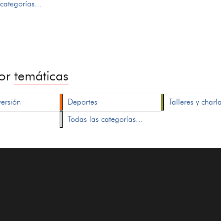
categorías...
por
temáticas
versión
Deportes
Talleres y charl
Todas las categorías...