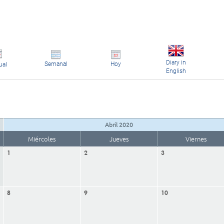
Diary in
Semanal
Hoy
ual
English
Abril 2020
Miércoles
Jueves
Viernes
1
2
3
8
9
10