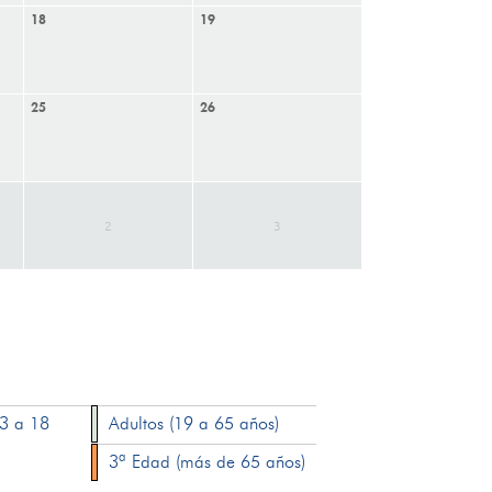
18
19
25
26
2
3
13 a 18
Adultos (19 a 65 años)
3ª Edad (más de 65 años)