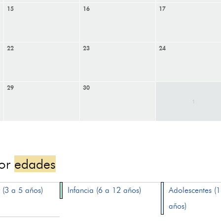
15
16
17
22
23
24
29
30
1
por
edades
 (3 a 5 años)
Infancia (6 a 12 años)
Adolescentes (
años)