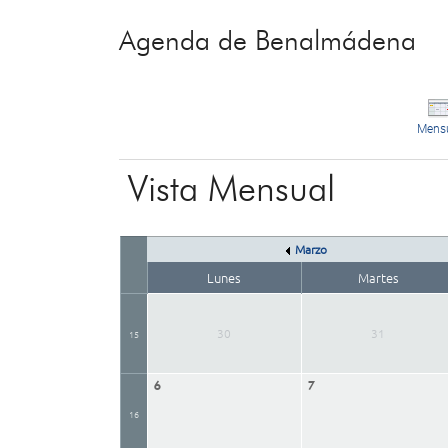
Agenda de Benalmádena
Mens
Vista Mensual
Marzo
Lunes
Martes
30
31
15
6
7
16