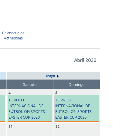
Calendario de
Actividades
Abril 2020
Mayo
Sábado
Domingo
4
5
TORNEO
TORNEO
INTERNACIONAL DE
INTERNACIONAL DE
FÚTBOL ON SPORTS
FÚTBOL ON SPORTS
EASTER CUP 2020
EASTER CUP 2020
11
12