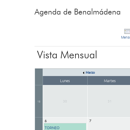
Agenda de Benalmádena
Mens
Vista Mensual
Marzo
Lunes
Martes
30
31
15
6
7
TORNEO