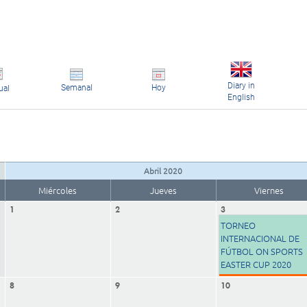
Diary in
Semanal
Hoy
ual
English
Abril 2020
Miércoles
Jueves
Viernes
1
2
3
TORNEO
INTERNACIONAL DE
FÚTBOL ON SPORTS
EASTER CUP 2020
8
9
10