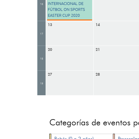
INTERNACIONAL DE
16
FÚTBOL ON SPORTS
EASTER CUP 2020
13
14
17
20
21
18
27
28
19
Categorías de eventos 
Bebés (0 a 2 años)
Preescolar