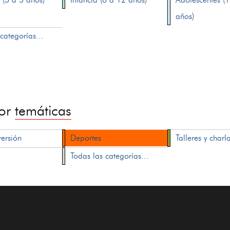
años)
categorías...
por
temáticas
versión
Deportes
Talleres y charl
Todas las categorías...