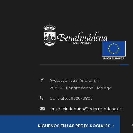
Avda. Juan Luis Peralta s/n
29639 - Benalmádena - Málaga
Centralita : 952579800
buzonciudadano@benalmadena.es
SÍGUENOS EN LAS REDES SOCIALES