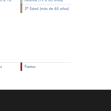
3ª Edad (más de 65 años)
as
Fiestas