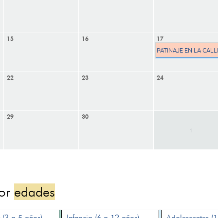
15
16
17
PATINAJE EN LA CALL
22
23
24
29
30
1
por
edades
 (3 a 5 años)
Infancia (6 a 12 años)
Adolescentes (