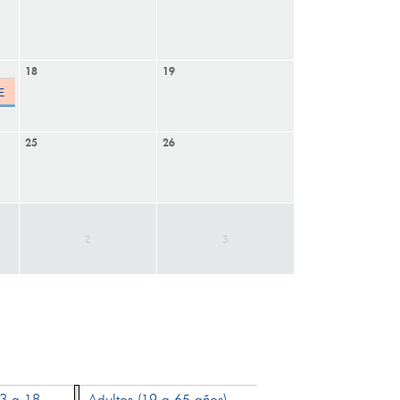
18
19
E
25
26
2
3
13 a 18
Adultos (19 a 65 años)