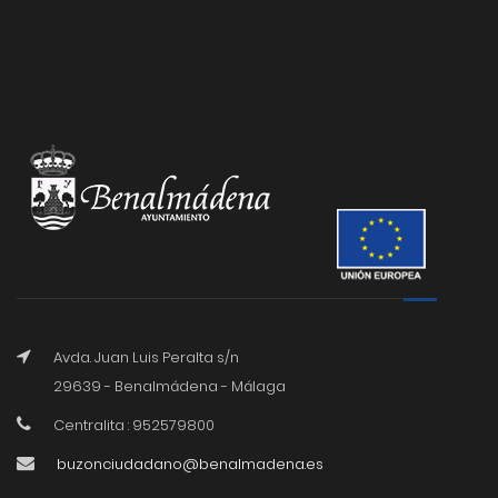
Avda. Juan Luis Peralta s/n
29639 - Benalmádena - Málaga
Centralita : 952579800
buzonciudadano@benalmadena.es