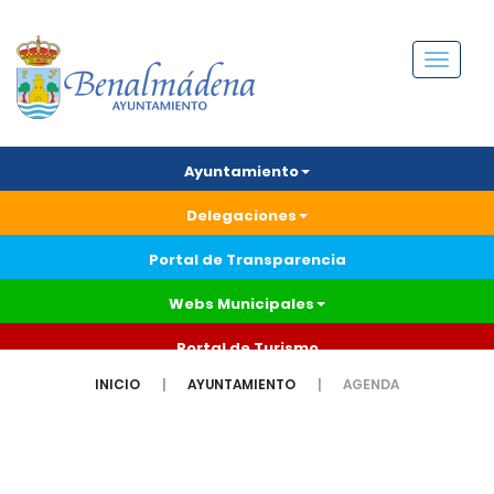
Menú
Ayuntamiento
Delegaciones
Portal de Transparencia
Webs Municipales
Portal de Turismo
INICIO
AYUNTAMIENTO
AGENDA