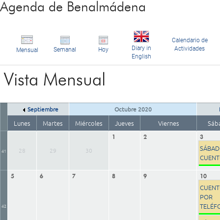
Agenda de Benalmádena
Calendario de
Diary in
Actividades
Semanal
Hoy
Mensual
English
Vista Mensual
Septiembre
Octubre 2020
Lunes
Martes
Miércoles
Jueves
Viernes
Sáb
1
2
3
SÁBAD
28
29
30
41
CUEN
5
6
7
8
9
10
CUENT
POR
TELÉF
42