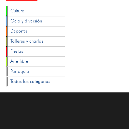
Cultura
Ocio y diversión
Deportes
Talleres y charlas
Fiestas
Aire libre
Parroquia
Todas las categorías...