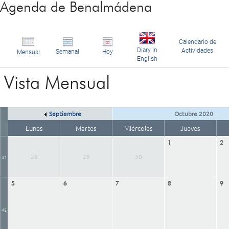
Agenda de Benalmádena
Calendario de
Diary in
Actividades
Semanal
Hoy
Mensual
English
Vista Mensual
Septiembre
Octubre 2020
Lunes
Martes
Miércoles
Jueves
1
2
28
29
30
41
5
6
7
8
9
42