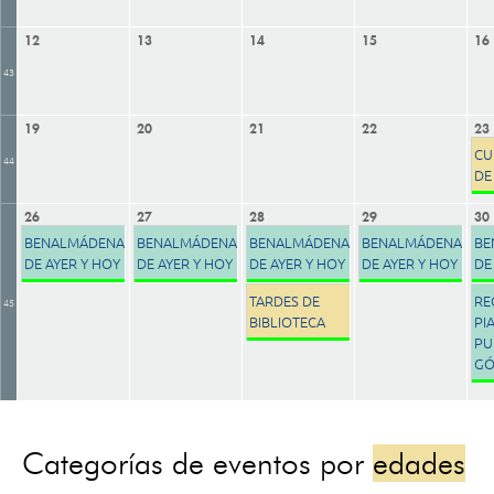
12
13
14
15
16
43
19
20
21
22
23
CU
44
DE
26
27
28
29
30
BENALMÁDENA
BENALMÁDENA
BENALMÁDENA
BENALMÁDENA
BE
DE AYER Y HOY
DE AYER Y HOY
DE AYER Y HOY
DE AYER Y HOY
DE
TARDES DE
RE
45
BIBLIOTECA
PI
PU
GÓ
Categorías de eventos por
edades