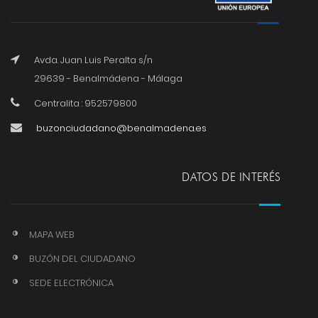
Avda. Juan Luis Peralta s/n
29639 - Benalmádena - Málaga
Centralita : 952579800
buzonciudadano@benalmadena.es
DATOS DE INTERÉS
MAPA WEB
BUZÓN DEL CIUDADANO
SEDE ELECTRÓNICA