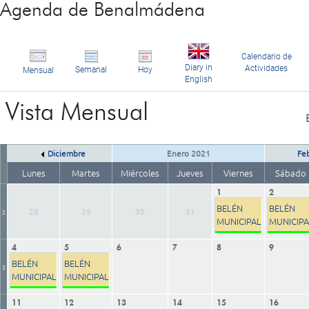
Agenda de Benalmádena
Calendario de
Diary in
Actividades
Semanal
Hoy
Mensual
English
Vista Mensual
Diciembre
Enero 2021
Fe
Lunes
Martes
Miércoles
Jueves
Viernes
Sábado
1
2
BELÉN
BELÉN
28
29
30
31
2
MUNICIPAL
MUNICIPA
4
5
6
7
8
9
BELÉN
BELÉN
3
MUNICIPAL
MUNICIPAL
11
12
13
14
15
16