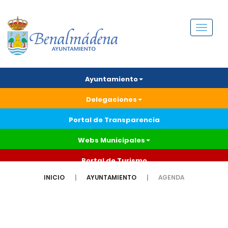
Menú
Ayuntamiento
Delegaciones
Portal de Transparencia
Webs Municipales
Portal de Turismo
INICIO
AYUNTAMIENTO
AGENDA