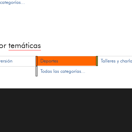
categorías...
por
temáticas
versión
Deportes
Talleres y charl
Todas las categorías...