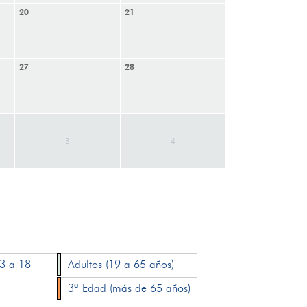
20
21
27
28
3
4
13 a 18
Adultos (19 a 65 años)
3ª Edad (más de 65 años)