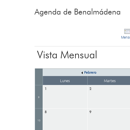
Agenda de Benalmádena
Mens
Vista Mensual
Febrero
Lunes
Martes
1
2
9
8
9
10