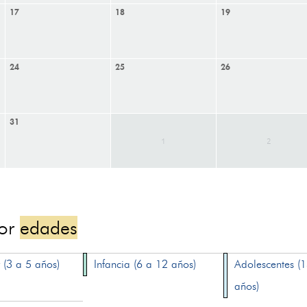
17
18
19
24
25
26
31
1
2
por
edades
 (3 a 5 años)
Infancia (6 a 12 años)
Adolescentes (
años)