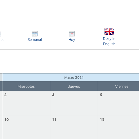
Diary in
Semanal
Hoy
ual
English
Marzo 2021
Miércoles
Jueves
Viernes
3
4
5
10
11
12