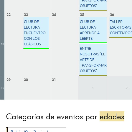
OBJETOS'
22
23
24
25
26
CLUB DE
CLUB DE
TALLER
LECTURA
LECTURA
ESCRITORAS
ENCUENTRO
APRENDE A
CONTEMPO
CON LOS
LEERTE
CLÁSICOS
12
ENTRE
NOSOTRAS 'EL
ARTE DE
TRANSFORMAR
OBJETOS'
29
30
31
1
2
13
Categorías de eventos por
edades