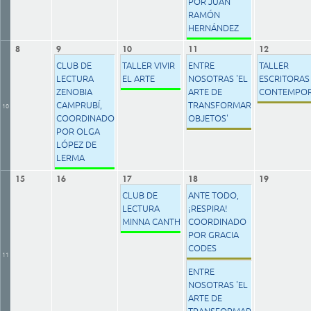
POR JUAN
RAMÓN
HERNÁNDEZ
8
9
10
11
12
CLUB DE
TALLER VIVIR
ENTRE
TALLER
LECTURA
EL ARTE
NOSOTRAS 'EL
ESCRITORAS
ZENOBIA
ARTE DE
CONTEMPO
CAMPRUBÍ,
TRANSFORMAR
10
COORDINADO
OBJETOS'
POR OLGA
LÓPEZ DE
LERMA
15
16
17
18
19
CLUB DE
ANTE TODO,
LECTURA
¡RESPIRA!
MINNA CANTH
COORDINADO
POR GRACIA
CODES
11
ENTRE
NOSOTRAS 'EL
ARTE DE
TRANSFORMAR