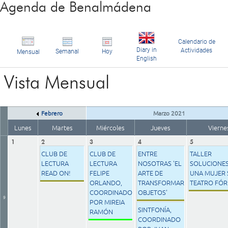
Agenda de Benalmádena
Calendario de
Diary in
Actividades
Semanal
Hoy
Mensual
English
Vista Mensual
Febrero
Marzo 2021
Lunes
Martes
Miércoles
Jueves
Vierne
1
2
3
4
5
CLUB DE
CLUB DE
ENTRE
TALLER
LECTURA
LECTURA
NOSOTRAS 'EL
SOLUCIONES
READ ON!
FELIPE
ARTE DE
UNA MUJER 
ORLANDO,
TRANSFORMAR
TEATRO FÓ
COORDINADO
OBJETOS'
9
POR MIREIA
SINTFONÍA,
RAMÓN
COORDINADO