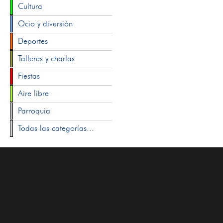
Cultura
Ocio y diversión
Deportes
Talleres y charlas
Fiestas
Aire libre
Parroquia
Todas las categorías...