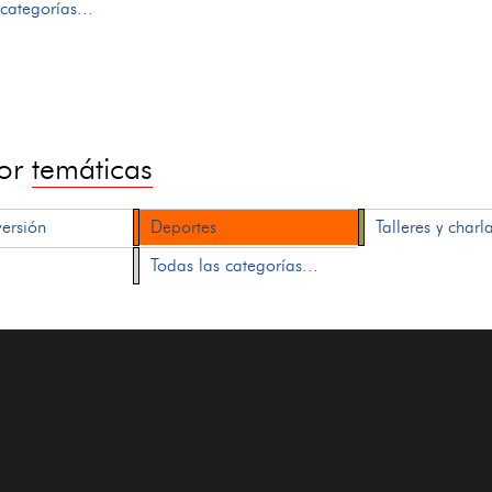
categorías...
por
temáticas
versión
Deportes
Talleres y charl
Todas las categorías...