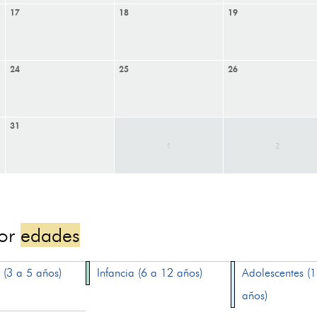
17
18
19
24
25
26
31
1
2
por
edades
 (3 a 5 años)
Infancia (6 a 12 años)
Adolescentes (
años)