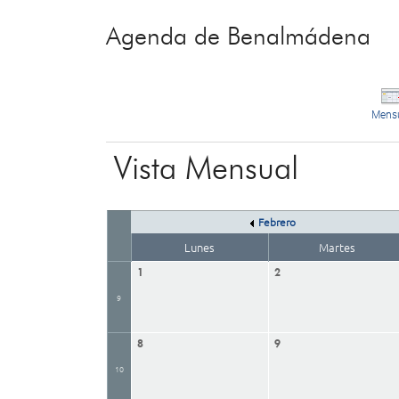
Agenda de Benalmádena
Mens
Vista Mensual
Febrero
Lunes
Martes
1
2
9
8
9
10