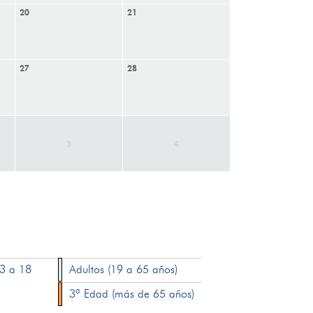
20
21
27
28
3
4
13 a 18
Adultos (19 a 65 años)
3ª Edad (más de 65 años)