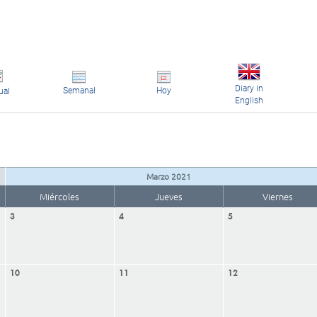
Diary in
Semanal
Hoy
ual
English
Marzo 2021
Miércoles
Jueves
Viernes
3
4
5
10
11
12