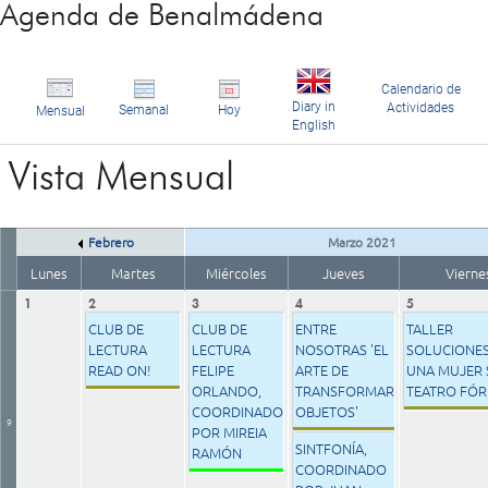
Agenda de Benalmádena
Calendario de
Diary in
Actividades
Semanal
Hoy
Mensual
English
Vista Mensual
Febrero
Marzo 2021
Lunes
Martes
Miércoles
Jueves
Vierne
1
2
3
4
5
CLUB DE
CLUB DE
ENTRE
TALLER
LECTURA
LECTURA
NOSOTRAS 'EL
SOLUCIONES
READ ON!
FELIPE
ARTE DE
UNA MUJER 
ORLANDO,
TRANSFORMAR
TEATRO FÓ
COORDINADO
OBJETOS'
9
POR MIREIA
SINTFONÍA,
RAMÓN
COORDINADO