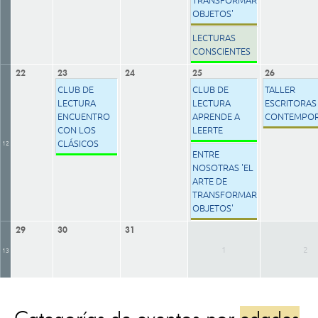
OBJETOS'
LECTURAS
CONSCIENTES
22
23
24
25
26
CLUB DE
CLUB DE
TALLER
LECTURA
LECTURA
ESCRITORAS
ENCUENTRO
APRENDE A
CONTEMPO
CON LOS
LEERTE
CLÁSICOS
12
ENTRE
NOSOTRAS 'EL
ARTE DE
TRANSFORMAR
OBJETOS'
29
30
31
1
2
13