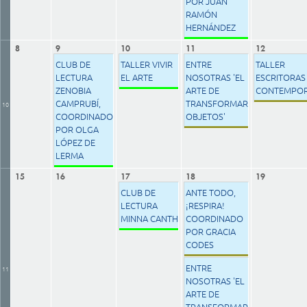
POR JUAN
RAMÓN
HERNÁNDEZ
8
9
10
11
12
CLUB DE
TALLER VIVIR
ENTRE
TALLER
LECTURA
EL ARTE
NOSOTRAS 'EL
ESCRITORAS
ZENOBIA
ARTE DE
CONTEMPO
CAMPRUBÍ,
TRANSFORMAR
10
COORDINADO
OBJETOS'
POR OLGA
LÓPEZ DE
LERMA
15
16
17
18
19
CLUB DE
ANTE TODO,
LECTURA
¡RESPIRA!
MINNA CANTH
COORDINADO
POR GRACIA
CODES
ENTRE
11
NOSOTRAS 'EL
ARTE DE
TRANSFORMAR