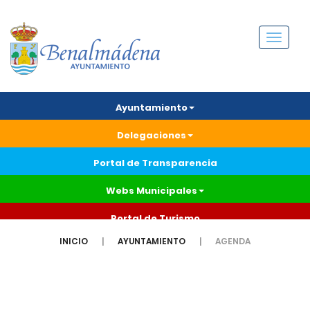
Menú
Ayuntamiento
Delegaciones
Portal de Transparencia
Webs Municipales
Portal de Turismo
INICIO
AYUNTAMIENTO
AGENDA