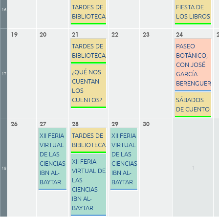
TARDES DE
FIESTA DE
16
BIBLIOTECA
LOS LIBROS
19
20
21
22
23
24
TARDES DE
PASEO
BIBLIOTECA
BOTÁNICO,
CON JOSÉ
¿QUÉ NOS
GARCÍA
17
CUENTAN
BERENGUER
LOS
CUENTOS?
SÁBADOS
DE CUENTO
26
27
28
29
30
XII FERIA
TARDES DE
XII FERIA
VIRTUAL
BIBLIOTECA
VIRTUAL
DE LAS
DE LAS
XII FERIA
CIENCIAS
CIENCIAS
1
18
VIRTUAL DE
IBN AL-
IBN AL-
LAS
BAYTAR
BAYTAR
CIENCIAS
IBN AL-
BAYTAR