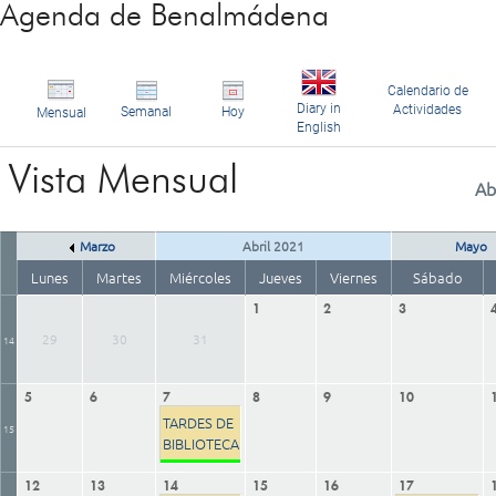
Agenda de Benalmádena
Calendario de
Diary in
Actividades
Semanal
Hoy
Mensual
English
Vista Mensual
Ab
Marzo
Abril 2021
Mayo
Lunes
Martes
Miércoles
Jueves
Viernes
Sábado
1
2
3
29
30
31
14
5
6
7
8
9
10
TARDES DE
15
BIBLIOTECA
12
13
14
15
16
17