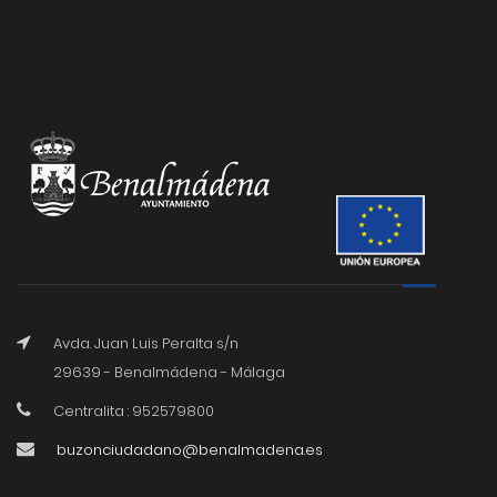
Avda. Juan Luis Peralta s/n
29639 - Benalmádena - Málaga
Centralita : 952579800
buzonciudadano@benalmadena.es