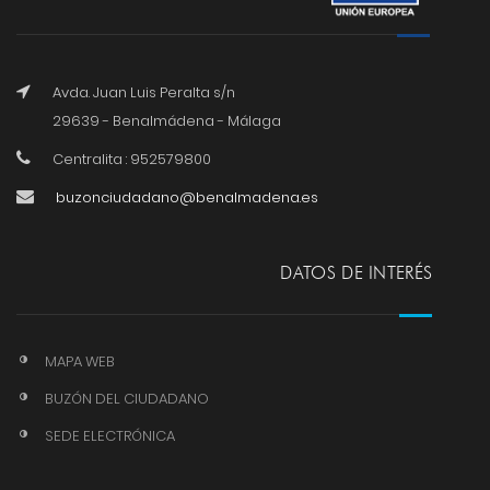
Avda. Juan Luis Peralta s/n
29639 - Benalmádena - Málaga
Centralita : 952579800
buzonciudadano@benalmadena.es
DATOS DE INTERÉS
MAPA WEB
BUZÓN DEL CIUDADANO
SEDE ELECTRÓNICA