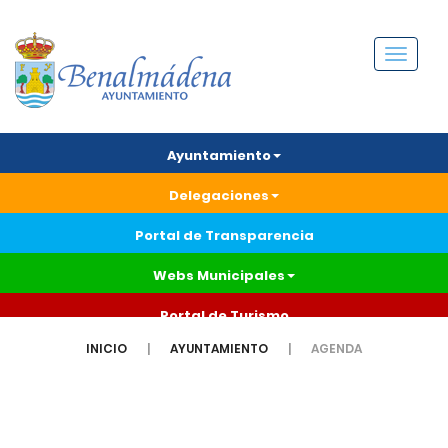
Menú
Ayuntamiento
Delegaciones
Portal de Transparencia
Webs Municipales
Portal de Turismo
INICIO
AYUNTAMIENTO
AGENDA