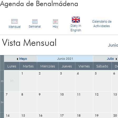
Agenda de Benalmádena
Calendario de
Diary in
Actividades
Semanal
Hoy
Mensual
English
Vista Mensual
Juni
Mayo
Junio 2021
Julio
Lunes
Martes
Miércoles
Jueves
Viernes
Sábado
D
1
2
3
4
5
6
31
23
7
8
9
10
11
12
13
24
14
15
16
17
18
19
20