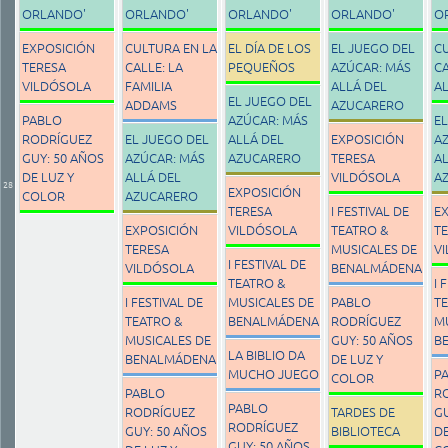
ORLANDO'
ORLANDO'
ORLANDO'
ORLANDO'
O
EXPOSICIÓN
CULTURA EN LA
EL DÍA DE LOS
EL JUEGO DEL
C
TERESA
CALLE: LA
PEQUEÑOS
AZÚCAR: MÁS
CA
VILDÓSOLA
FAMILIA
ALLÁ DEL
A
EL JUEGO DEL
ADDAMS
AZUCARERO
PABLO
AZÚCAR: MÁS
EL
RODRÍGUEZ
EL JUEGO DEL
ALLÁ DEL
EXPOSICIÓN
A
GUY: 50 AÑOS
AZÚCAR: MÁS
AZUCARERO
TERESA
AL
DE LUZ Y
ALLÁ DEL
VILDÓSOLA
A
28
EXPOSICIÓN
COLOR
AZUCARERO
TERESA
I FESTIVAL DE
E
EXPOSICIÓN
VILDÓSOLA
TEATRO &
T
TERESA
MUSICALES DE
V
I FESTIVAL DE
VILDÓSOLA
BENALMÁDENA
TEATRO &
I 
I FESTIVAL DE
MUSICALES DE
PABLO
T
TEATRO &
BENALMÁDENA
RODRÍGUEZ
M
MUSICALES DE
GUY: 50 AÑOS
B
LA BIBLIO DA
BENALMÁDENA
DE LUZ Y
MUCHO JUEGO
P
COLOR
PABLO
R
PABLO
RODRÍGUEZ
TARDES DE
GU
RODRÍGUEZ
GUY: 50 AÑOS
BIBLIOTECA
DE
GUY: 50 AÑOS