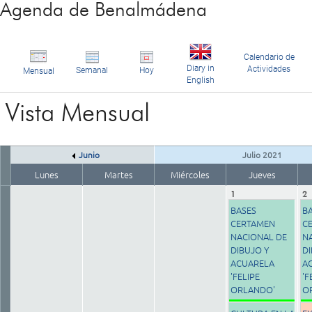
Agenda de Benalmádena
Calendario de
Diary in
Actividades
Semanal
Hoy
Mensual
English
Vista Mensual
Junio
Julio 2021
Lunes
Martes
Miércoles
Jueves
1
2
BASES
B
CERTAMEN
C
NACIONAL DE
N
DIBUJO Y
DI
ACUARELA
A
'FELIPE
'F
ORLANDO'
O