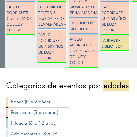
TEATRO &
PABLO
I FESTIVAL DE
MUSICALES DE
PABLO
RODRÍGUEZ
TEATRO &
BENALMÁDENA
RODRÍGUEZ
GUY: 50 AÑOS
MUSICALES DE
GUY: 50 AÑOS
LA BIBLIO DA
DE LUZ Y
BENALMÁDENA
DE LUZ Y
MUCHO JUEGO
COLOR
COLOR
PABLO
PABLO
RODRÍGUEZ
TARDES DE
RODRÍGUEZ
GUY: 50 AÑOS
BIBLIOTECA
GUY: 50 AÑOS
DE LUZ Y
DE LUZ Y
COLOR
COLOR
Categorías de eventos por
edades
Bebés (0 a 2 años)
Preescolar (3 a 5 años)
Infancia (6 a 12 años)
Adolescentes (13 a 18