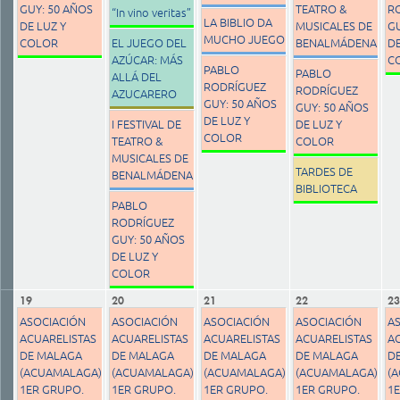
GUY: 50 AÑOS
TEATRO &
R
“In vino veritas”
LA BIBLIO DA
DE LUZ Y
MUSICALES DE
GU
MUCHO JUEGO
COLOR
EL JUEGO DEL
BENALMÁDENA
DE
AZÚCAR: MÁS
C
PABLO
PABLO
ALLÁ DEL
RODRÍGUEZ
RODRÍGUEZ
AZUCARERO
GUY: 50 AÑOS
GUY: 50 AÑOS
DE LUZ Y
I FESTIVAL DE
DE LUZ Y
COLOR
TEATRO &
COLOR
MUSICALES DE
TARDES DE
BENALMÁDENA
BIBLIOTECA
PABLO
RODRÍGUEZ
GUY: 50 AÑOS
DE LUZ Y
COLOR
19
20
21
22
23
ASOCIACIÓN
ASOCIACIÓN
ASOCIACIÓN
ASOCIACIÓN
A
ACUARELISTAS
ACUARELISTAS
ACUARELISTAS
ACUARELISTAS
A
DE MALAGA
DE MALAGA
DE MALAGA
DE MALAGA
D
(ACUAMALAGA)
(ACUAMALAGA)
(ACUAMALAGA)
(ACUAMALAGA)
(
1ER GRUPO.
1ER GRUPO.
1ER GRUPO.
1ER GRUPO.
1