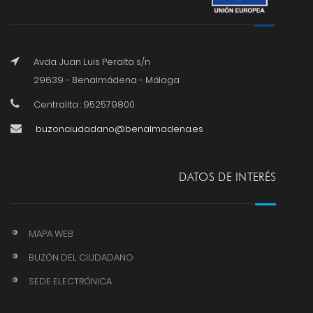
Avda. Juan Luis Peralta s/n
29639 - Benalmádena - Málaga
Centralita : 952579800
buzonciudadano@benalmadena.es
DATOS DE INTERÉS
MAPA WEB
BUZÓN DEL CIUDADANO
SEDE ELECTRÓNICA