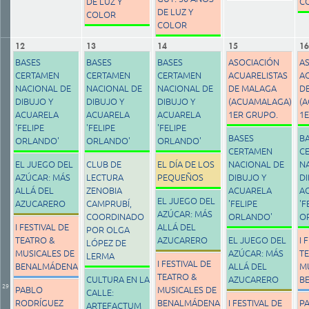
DE LUZ Y
C
DE LUZ Y
COLOR
COLOR
12
13
14
15
16
BASES
BASES
BASES
ASOCIACIÓN
A
CERTAMEN
CERTAMEN
CERTAMEN
ACUARELISTAS
A
NACIONAL DE
NACIONAL DE
NACIONAL DE
DE MALAGA
D
DIBUJO Y
DIBUJO Y
DIBUJO Y
(ACUAMALAGA)
(
ACUARELA
ACUARELA
ACUARELA
1ER GRUPO.
1
'FELIPE
'FELIPE
'FELIPE
BASES
B
ORLANDO'
ORLANDO'
ORLANDO'
CERTAMEN
C
EL JUEGO DEL
CLUB DE
EL DÍA DE LOS
NACIONAL DE
N
AZÚCAR: MÁS
LECTURA
PEQUEÑOS
DIBUJO Y
DI
ALLÁ DEL
ZENOBIA
ACUARELA
A
EL JUEGO DEL
AZUCARERO
CAMPRUBÍ,
'FELIPE
'F
AZÚCAR: MÁS
COORDINADO
ORLANDO'
O
I FESTIVAL DE
ALLÁ DEL
POR OLGA
TEATRO &
AZUCARERO
EL JUEGO DEL
I 
LÓPEZ DE
MUSICALES DE
AZÚCAR: MÁS
T
LERMA
I FESTIVAL DE
BENALMÁDENA
ALLÁ DEL
M
TEATRO &
CULTURA EN LA
AZUCARERO
B
29
PABLO
MUSICALES DE
CALLE:
RODRÍGUEZ
BENALMÁDENA
I FESTIVAL DE
P
ARTEFACTUM