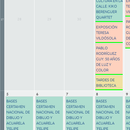
CULTURA EN LA
E
CALLE: KIKO
T
BERENGUER
V
QUARTET
28
29
30
27
P
EXPOSICIÓN
R
TERESA
GU
VILDÓSOLA
DE
C
PABLO
RODRÍGUEZ
GUY: 50 AÑOS
DE LUZ Y
COLOR
TARDES DE
BIBLIOTECA
5
6
7
8
9
BASES
BASES
BASES
BASES
B
CERTAMEN
CERTAMEN
CERTAMEN
CERTAMEN
C
NACIONAL DE
NACIONAL DE
NACIONAL DE
NACIONAL DE
N
DIBUJO Y
DIBUJO Y
DIBUJO Y
DIBUJO Y
DI
ACUARELA
ACUARELA
ACUARELA
ACUARELA
A
'FELIPE
'FELIPE
'FELIPE
'FELIPE
'F