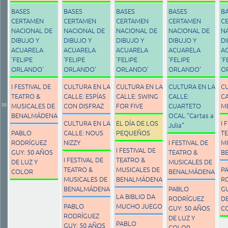
BASES
BASES
BASES
BASES
B
CERTAMEN
CERTAMEN
CERTAMEN
CERTAMEN
C
NACIONAL DE
NACIONAL DE
NACIONAL DE
NACIONAL DE
N
DIBUJO Y
DIBUJO Y
DIBUJO Y
DIBUJO Y
DI
ACUARELA
ACUARELA
ACUARELA
ACUARELA
A
'FELIPE
'FELIPE
'FELIPE
'FELIPE
'F
ORLANDO'
ORLANDO'
ORLANDO'
ORLANDO'
O
I FESTIVAL DE
CULTURA EN LA
CULTURA EN LA
CULTURA EN LA
C
TEATRO &
CALLE: ESPÍAS
CALLE: SWING
CALLE:
CA
30
MUSICALES DE
CON DISFRAZ
FOR FIVE
CUARTETO
M
BENALMÁDENA
OCAL “Cartas a
CULTURA EN LA
EL DÍA DE LOS
I 
Julia”
PABLO
CALLE: NOUS
PEQUEÑOS
T
RODRÍGUEZ
NIZZY
I FESTIVAL DE
M
I FESTIVAL DE
GUY: 50 AÑOS
TEATRO &
B
I FESTIVAL DE
TEATRO &
DE LUZ Y
MUSICALES DE
TEATRO &
MUSICALES DE
P
COLOR
BENALMÁDENA
MUSICALES DE
BENALMÁDENA
R
BENALMÁDENA
PABLO
GU
LA BIBLIO DA
RODRÍGUEZ
DE
PABLO
MUCHO JUEGO
GUY: 50 AÑOS
C
RODRÍGUEZ
DE LUZ Y
PABLO
GUY: 50 AÑOS
COLOR