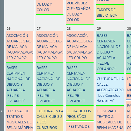
RODRÍGUEZ
DE LUZ Y
GUY: 50 AÑOS
COLOR
TARDES DE
DE LUZ Y
BIBLIOTECA
COLOR
26
27
28
29
30
ASOCIACIÓN
ASOCIACIÓN
ASOCIACIÓN
BASES
B
ACUARELISTAS
ACUARELISTAS
ACUARELISTAS
CERTAMEN
C
DE MALAGA
DE MALAGA
DE MALAGA
NACIONAL DE
N
(ACUAMALAGA)
(ACUAMALAGA)
(ACUAMALAGA)
DIBUJO Y
DI
1ER GRUPO.
1ER GRUPO.
1ER GRUPO.
ACUARELA
A
'FELIPE
'F
BASES
BASES
BASES
ORLANDO'
O
CERTAMEN
CERTAMEN
CERTAMEN
NACIONAL DE
NACIONAL DE
NACIONAL DE
CULTURA EN LA
I 
DIBUJO Y
DIBUJO Y
DIBUJO Y
CALLE:
T
ACUARELA
ACUARELA
ACUARELA
ALEZEIATEATRO
M
'FELIPE
'FELIPE
'FELIPE
“Los Gemelos
B
ORLANDO'
ORLANDO'
ORLANDO'
de Plauto”
P
I FESTIVAL DE
CULTURA EN LA
EL DÍA DE LOS
I FESTIVAL DE
R
31
TEATRO &
CALLE: CUBISÚ
PEQUEÑOS
TEATRO &
GU
MUSICALES DE
Y LOS
MUSICALES DE
DE
I FESTIVAL DE
BENALMÁDENA
CUBICUBOS
BENALMÁDENA
C