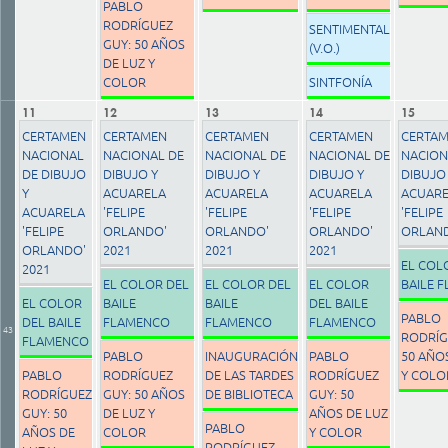
PABLO
RODRÍGUEZ
SENTIMENTAL
GUY: 50 AÑOS
(V.O.)
DE LUZ Y
COLOR
SINTFONÍA
11
12
13
14
15
CERTAMEN
CERTAMEN
CERTAMEN
CERTAMEN
CERTA
NACIONAL
NACIONAL DE
NACIONAL DE
NACIONAL DE
NACION
DE DIBUJO
DIBUJO Y
DIBUJO Y
DIBUJO Y
DIBUJO
Y
ACUARELA
ACUARELA
ACUARELA
ACUAR
ACUARELA
'FELIPE
'FELIPE
'FELIPE
'FELIPE
'FELIPE
ORLANDO'
ORLANDO'
ORLANDO'
ORLAND
ORLANDO'
2021
2021
2021
EL COL
2021
EL COLOR DEL
EL COLOR DEL
EL COLOR
BAILE 
EL COLOR
BAILE
BAILE
DEL BAILE
PABLO
DEL BAILE
FLAMENCO
FLAMENCO
FLAMENCO
43
RODRÍG
FLAMENCO
PABLO
INAUGURACIÓN
PABLO
50 AÑO
PABLO
RODRÍGUEZ
DE LAS TARDES
RODRÍGUEZ
Y COLO
RODRÍGUEZ
GUY: 50 AÑOS
DE BIBLIOTECA
GUY: 50
GUY: 50
DE LUZ Y
AÑOS DE LUZ
PABLO
AÑOS DE
COLOR
Y COLOR
RODRÍGUEZ