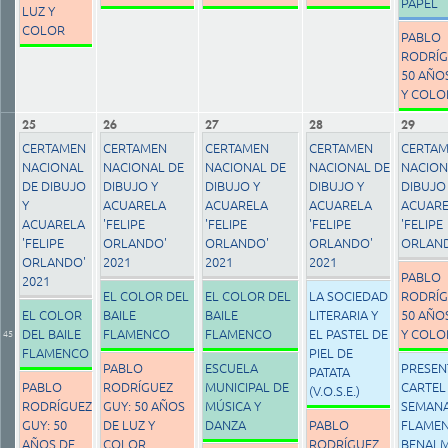
PAPEL
LUZ Y
COLOR
PABLO
RODRÍG
50 AÑO
Y COLO
25
26
27
28
29
CERTAMEN
CERTAMEN
CERTAMEN
CERTAMEN
CERTA
NACIONAL
NACIONAL DE
NACIONAL DE
NACIONAL DE
NACION
DE DIBUJO
DIBUJO Y
DIBUJO Y
DIBUJO Y
DIBUJO
Y
ACUARELA
ACUARELA
ACUARELA
ACUAR
ACUARELA
'FELIPE
'FELIPE
'FELIPE
'FELIPE
'FELIPE
ORLANDO'
ORLANDO'
ORLANDO'
ORLAND
ORLANDO'
2021
2021
2021
PABLO
2021
EL COLOR DEL
EL COLOR DEL
LA SOCIEDAD
RODRÍG
EL COLOR
BAILE
BAILE
LITERARIA Y
50 AÑO
DEL BAILE
FLAMENCO
FLAMENCO
EL PASTEL DE
Y COLO
45
FLAMENCO
PIEL DE
PABLO
ESCUELA
PRESEN
PATATA
PABLO
RODRÍGUEZ
MUNICIPAL DE
CARTEL 
(V.O.S.E.)
RODRÍGUEZ
GUY: 50 AÑOS
MÚSICA Y
SEMAN
GUY: 50
DE LUZ Y
DANZA
PABLO
FLAMEN
AÑOS DE
COLOR
RODRÍGUEZ
BENAL