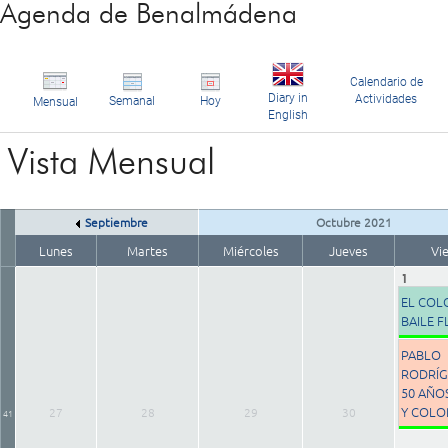
Agenda de Benalmádena
Calendario de
Diary in
Actividades
Semanal
Hoy
Mensual
English
Vista Mensual
Septiembre
Octubre 2021
Lunes
Martes
Miércoles
Jueves
Vi
1
EL COL
BAILE 
PABLO
RODRÍG
50 AÑO
Y COLO
27
28
29
30
41