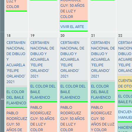
LUZ Y
GUY: 50 AÑOS
COLOR
DE LUZ Y
COLOR
VIVIR EL ARTE
18
19
20
21
22
CERTAMEN
CERTAMEN
CERTAMEN
CERTAMEN
CERTA
NACIONAL
NACIONAL DE
NACIONAL DE
NACIONAL DE
NACION
DE DIBUJO
DIBUJO Y
DIBUJO Y
DIBUJO Y
DIBUJO
Y
ACUARELA
ACUARELA
ACUARELA
ACUAR
ACUARELA
'FELIPE
'FELIPE
'FELIPE
'FELIPE
'FELIPE
ORLANDO'
ORLANDO'
ORLANDO'
ORLAND
ORLANDO'
2021
2021
2021
CUENT
2021
EL COLOR DEL
EL COLOR DEL
EL COLOR
DE OT
EL COLOR
BAILE
BAILE
DEL BAILE
EL COL
DEL BAILE
FLAMENCO
FLAMENCO
FLAMENCO
44
BAILE 
FLAMENCO
PABLO
PABLO
PABLO
ENCUE
PABLO
RODRÍGUEZ
RODRÍGUEZ
RODRÍGUEZ
MANUE
RODRÍGUEZ
GUY: 50 AÑOS
GUY: 50 AÑOS
GUY: 50
GUY: 50
DE LUZ Y
DE LUZ Y
AÑOS DE LUZ
HACIEN
AÑOS DE
COLOR
COLOR
Y COLOR