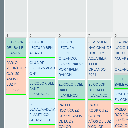
4
5
6
7
8
EL COLOR
CLUB DE
CLUB DE
CERTAMEN
CERTA
DEL BAILE
LECTURA BEN-
LECTURA
NACIONAL DE
NACION
FLAMENCO
AL-ARTE
FELIPE
DIBUJO Y
DIBUJO
ORLANDO,
ACUARELA
ACUAR
PABLO
CLUB DE
COORDINADO
'FELIPE
'FELIPE
RODRÍGUEZ
LECTURA READ
POR MIREIA
ORLANDO'
ORLAND
GUY: 50
ON!
RAMÓN
2021
AÑOS DE
EL COL
EL COLOR DEL
LUZ Y
EL COLOR DEL
EL COLOR
BAILE 
BAILE
COLOR
BAILE
DEL BAILE
FLAMENCO
JOSE C
42
FLAMENCO
FLAMENCO
EN CON
IV
PABLO
PABLO
BENALMÁDENA
PABLO
RODRÍGUEZ
RODRÍGUEZ
FLAMENCO
RODRÍG
GUY: 50 AÑOS
GUY: 50
GUITAR FEST.
50 AÑO
DE LUZ Y
AÑOS DE LUZ
Y COLO
COLOR
Y COLOR