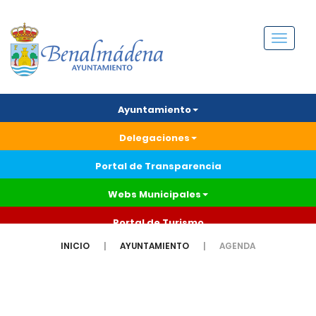
Menú
Ayuntamiento
Delegaciones
Portal de Transparencia
Webs Municipales
Portal de Turismo
INICIO
AYUNTAMIENTO
AGENDA