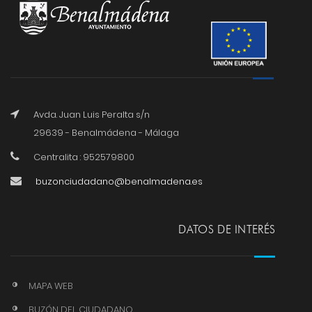
Avda. Juan Luis Peralta s/n
29639 - Benalmádena - Málaga
Centralita : 952579800
buzonciudadano@benalmadena.es
DATOS DE INTERÉS
MAPA WEB
BUZÓN DEL CIUDADANO