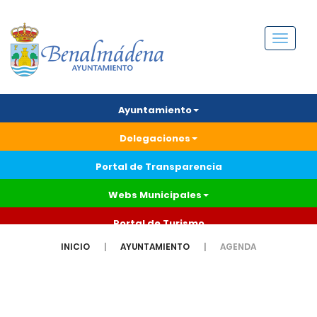
Menú
Ayuntamiento
Delegaciones
Portal de Transparencia
Webs Municipales
Portal de Turismo
INICIO
AYUNTAMIENTO
AGENDA