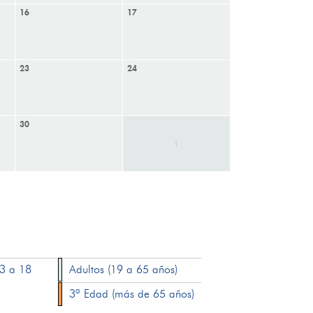
16
17
23
24
30
1
13 a 18
Adultos (19 a 65 años)
3ª Edad (más de 65 años)