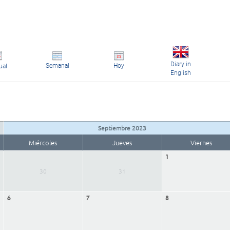
Diary in
Semanal
Hoy
ual
English
Septiembre 2023
Miércoles
Jueves
Viernes
1
30
31
6
7
8