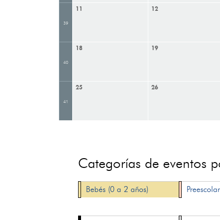
11
12
39
18
19
40
25
26
41
Categorías de eventos 
Bebés (0 a 2 años)
Preescolar