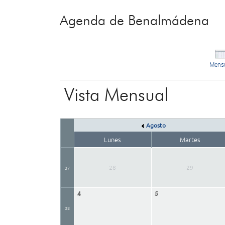
Agenda de Benalmádena
Mens
Vista Mensual
Agosto
Lunes
Martes
28
29
37
4
5
38