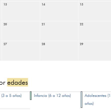
13
14
15
20
21
22
27
28
29
por
edades
 (3 a 5 años)
Infancia (6 a 12 años)
Adolescentes (
años)