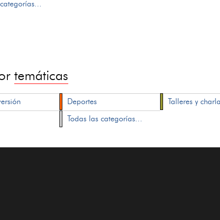
categorías...
por
temáticas
versión
Deportes
Talleres y charl
Todas las categorías...