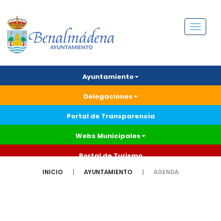
Menú
Ayuntamiento
Delegaciones
Portal de Transparencia
Webs Municipales
Portal de Turismo
INICIO
AYUNTAMIENTO
AGENDA