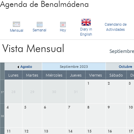
Agenda de Benalmádena
Calendario de
Diary in
Actividades
Semanal
Hoy
Mensual
English
Vista Mensual
Septiembre
Agosto
Septiembre 2023
Octubre
Lunes
Martes
Miércoles
Jueves
Viernes
Sábado
D
1
2
3
28
29
30
31
37
4
5
6
7
8
9
10
38
11
12
13
14
15
16
17