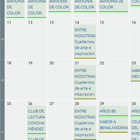
ARMONÍA
ARMONÍA
ARMONÍA
ARMONÍA
ARMONÍA DE
COL
DE
DE
DE COLOR.
DE COLOR.
COLOR.
COLOR.
COLOR.
11
12
13
14
15
16
ENTRE
NOSOTRAS:
39
Cuadernos
de arte e
inspiración.
18
19
20
21
22
23
ENTRE
SAB
NOSOTRAS:
MÉX
40
Cuadernos
de arte e
inspiración.
25
26
27
28
29
30
CLUB DE
ENTRE
AÑOS 80
AÑO
LECTURA
NOSOTRAS:
SABOR A
CEL
CONCHA
Cuadernos
BENALMÁDENA
DEL 
MÉNDEZ
de arte e
41
INT
inspiración.
CLUB DE
DE L