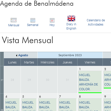
Agenda de Benalmádena
Calendario de
Diary in
Actividades
Semanal
Hoy
Mensual
English
Vista Mensual
Agosto
Septiembre 2023
Lunes
Martes
Miércoles
Jueves
Viernes
1
2
MIGUEL
MIG
BAUZA.
ARM
28
29
30
31
37
ARMONÍA DE
COL
COLOR.
4
5
6
7
8
9
MIGUEL
MIGUEL
MIGUEL
MIGUEL
MIGUEL
MIG
BAUZA.
BAUZA.
BAUZA.
BAUZA.
BAUZA.
ARM
38