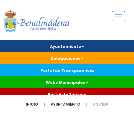
Menú
Ayuntamiento
Delegaciones
Portal de Transparencia
Webs Municipales
Portal de Turismo
INICIO
AYUNTAMIENTO
AGENDA