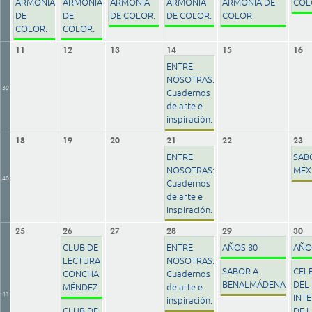
ARMONÍA
ARMONÍA
ARMONÍA
ARMONÍA
ARMONÍA DE
COL
DE
DE
DE COLOR.
DE COLOR.
COLOR.
COLOR.
COLOR.
11
12
13
14
15
16
ENTRE
NOSOTRAS:
39
Cuadernos
de arte e
inspiración.
18
19
20
21
22
23
ENTRE
SAB
NOSOTRAS:
MÉX
40
Cuadernos
de arte e
inspiración.
25
26
27
28
29
30
CLUB DE
ENTRE
AÑOS 80
AÑO
LECTURA
NOSOTRAS:
SABOR A
CEL
CONCHA
Cuadernos
BENALMÁDENA
DEL 
MÉNDEZ
de arte e
41
INT
inspiración.
CLUB DE
DE L