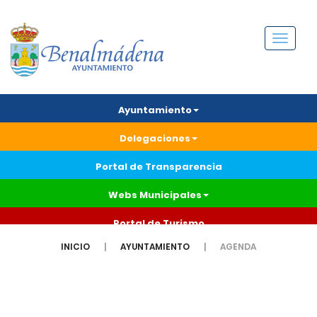
Menú
Ayuntamiento
Delegaciones
Portal de Transparencia
Webs Municipales
Portal de Turismo
INICIO
AYUNTAMIENTO
AGENDA