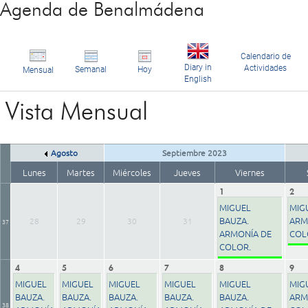
Agenda de Benalmádena
Calendario de
Diary in
Actividades
Semanal
Hoy
Mensual
English
Vista Mensual
Agosto
Septiembre 2023
Lunes
Martes
Miércoles
Jueves
Viernes
1
2
MIGUEL
MIG
BAUZA.
ARM
28
29
30
31
37
ARMONÍA DE
COL
COLOR.
4
5
6
7
8
9
MIGUEL
MIGUEL
MIGUEL
MIGUEL
MIGUEL
MIG
BAUZA.
BAUZA.
BAUZA.
BAUZA.
BAUZA.
ARM
38