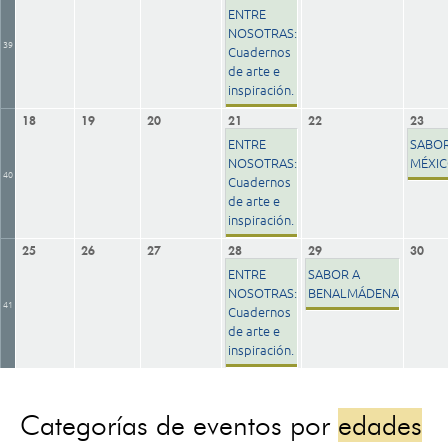
ENTRE
NOSOTRAS:
39
Cuadernos
de arte e
inspiración.
18
19
20
21
22
23
ENTRE
SABOR
NOSOTRAS:
MÉXI
40
Cuadernos
de arte e
inspiración.
25
26
27
28
29
30
ENTRE
SABOR A
NOSOTRAS:
BENALMÁDENA
41
Cuadernos
de arte e
inspiración.
Categorías de eventos por
edades