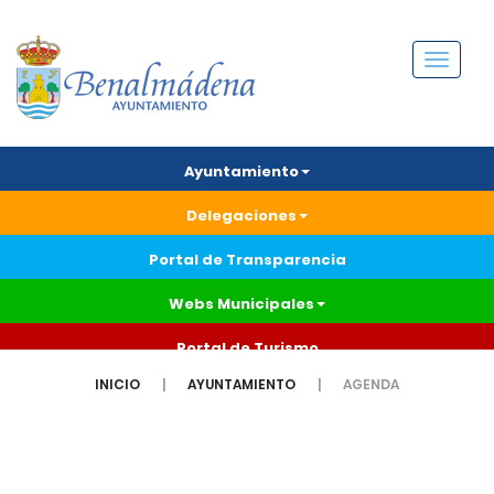
Menú
Ayuntamiento
Delegaciones
Portal de Transparencia
Webs Municipales
Portal de Turismo
INICIO
AYUNTAMIENTO
AGENDA