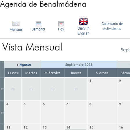
Agenda de Benalmádena
Calendario de
Diary in
Actividades
Semanal
Hoy
Mensual
English
Vista Mensual
Sep
Agosto
Septiembre 2023
Lunes
Martes
Miércoles
Jueves
Viernes
Sába
1
2
28
29
30
31
37
4
5
6
7
8
9
38
11
12
13
14
15
16