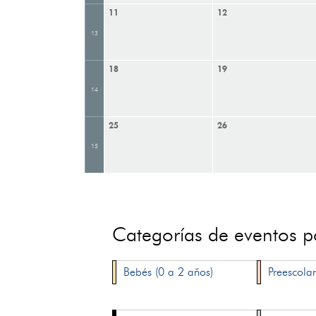
11
12
13
18
19
14
25
26
15
Categorías de eventos 
Bebés (0 a 2 años)
Preescolar