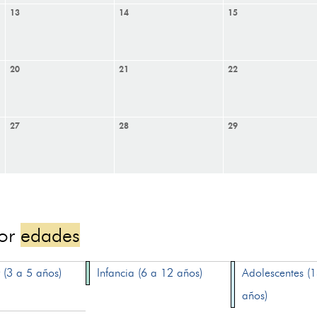
13
14
15
20
21
22
27
28
29
por
edades
 (3 a 5 años)
Infancia (6 a 12 años)
Adolescentes (
años)