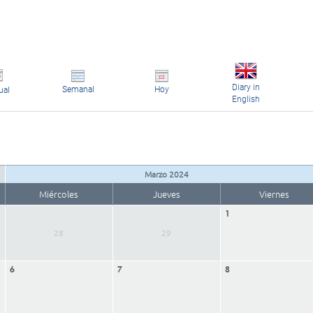
Diary in
Semanal
Hoy
ual
English
Marzo 2024
Miércoles
Jueves
Viernes
1
28
29
6
7
8