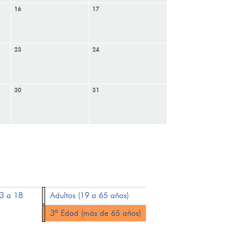
16
17
23
24
30
31
13 a 18
Adultos (19 a 65 años)
3ª Edad (más de 65 años)