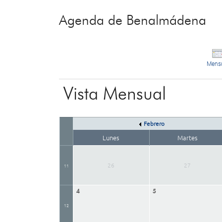
Agenda de Benalmádena
Mens
Vista Mensual
Febrero
Lunes
Martes
26
27
11
4
5
12