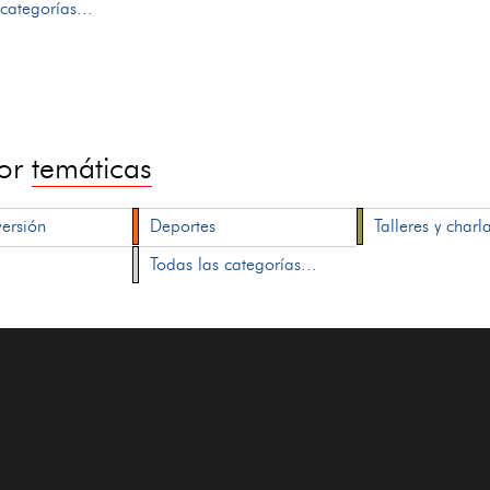
categorías...
por
temáticas
versión
Deportes
Talleres y charl
Todas las categorías...