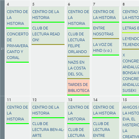
4
5
6
7
8
CENTRO DE
CENTRO DE LA
CENTRO DE
CENTRO DE
CENTRO 
LA
HISTORIA
LA
LA HISTORIA
LA HIST
HISTORIA
HISTORIA
CLUB DE
ENTRE
LETRAS 
CONCIERTO
LECTURA READ
CLUB DE
NOSOTRAS
LEYENDO
DE
ON!
LECTURA
LA VOZ DE
TEJIEND
PRIMAVERA.
FELIPE
21
HIND (v.o.)
CANTO Y
ORLANDO
X
CORAL
CONGRE
NAZIS EN
ANDALU
LA COSTA
BONSAI II
DEL SOL
CONGRE
TARDES DE
ANDALU
BIBLIOTECA
SUISEKI
11
12
13
14
15
CENTRO DE
CENTRO DE LA
CENTRO DE
CENTRO DE
AMIGOS 
LA
HISTORIA
LA
LA HISTORIA
LA HISTO
HISTORIA
HISTORIA
EVA, EL
CLUB DE
CLUB DE
MISTERI
LECTURA BEN-AL-
CLUB DE
LECTURA
LA
ARTE
LECTURA
ENTRE
CREATIV