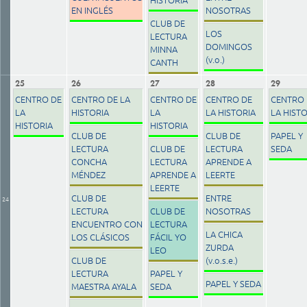
EN INGLÉS
NOSOTRAS
CLUB DE
LOS
LECTURA
DOMINGOS
MINNA
(v.o.)
CANTH
25
26
27
28
29
CENTRO DE
CENTRO DE LA
CENTRO DE
CENTRO DE
CENTRO 
LA
HISTORIA
LA
LA HISTORIA
LA HIST
HISTORIA
HISTORIA
CLUB DE
CLUB DE
PAPEL Y
LECTURA
CLUB DE
LECTURA
SEDA
CONCHA
LECTURA
APRENDE A
MÉNDEZ
APRENDE A
LEERTE
LEERTE
CLUB DE
ENTRE
24
LECTURA
CLUB DE
NOSOTRAS
ENCUENTRO CON
LECTURA
LA CHICA
LOS CLÁSICOS
FÁCIL YO
ZURDA
LEO
CLUB DE
(v.o.s.e.)
LECTURA
PAPEL Y
PAPEL Y SEDA
MAESTRA AYALA
SEDA