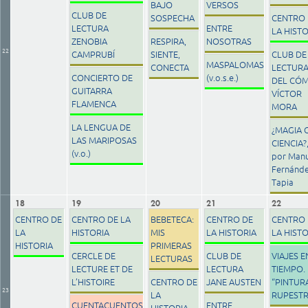
BAJO
VERSOS
CLUB DE
SOSPECHA
CENTRO 
LECTURA
ENTRE
LA HIST
ZENOBIA
RESPIRA,
NOSOTRAS
22
CAMPRUBÍ
SIENTE,
CLUB DE
MASPALOMAS
CONECTA
LECTUR
CONCIERTO DE
(v.o.s.e.)
DEL CÓM
GUITARRA
VÍCTOR
FLAMENCA
MORA
LA LENGUA DE
¿MAGIA 
LAS MARIPOSAS
CIENCIA?
(v.o.)
por Manu
Fernánd
Tapia
18
19
20
21
22
CENTRO DE
CENTRO DE LA
BEBETECA:
CENTRO DE
CENTRO 
LA
HISTORIA
MIS
LA HISTORIA
LA HIST
HISTORIA
PRIMERAS
CERCLE DE
CLUB DE
VIAJES E
LECTURAS
LECTURE ET DE
LECTURA
TIEMPO.
L’HISTOIRE
CENTRO DE
JANE AUSTEN
“PINTUR
23
LA
RUPESTR
CUENTACUENTOS
ENTRE
HISTORIA