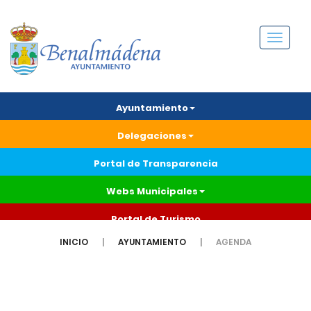
Menú
Ayuntamiento
Delegaciones
Portal de Transparencia
Webs Municipales
Portal de Turismo
INICIO
AYUNTAMIENTO
AGENDA