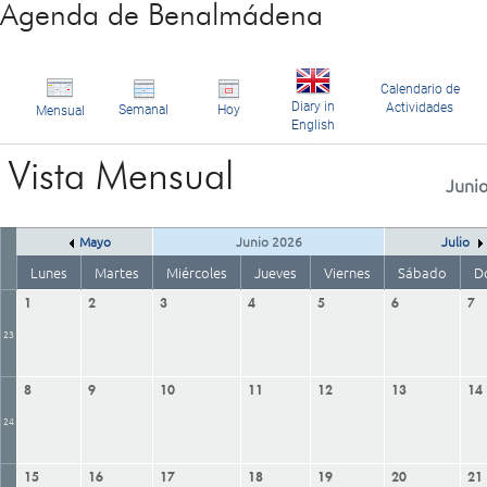
Agenda de Benalmádena
Calendario de
Diary in
Actividades
Semanal
Hoy
Mensual
English
Vista Mensual
Juni
Mayo
Junio 2026
Julio
Lunes
Martes
Miércoles
Jueves
Viernes
Sábado
D
1
2
3
4
5
6
7
23
8
9
10
11
12
13
14
24
15
16
17
18
19
20
21